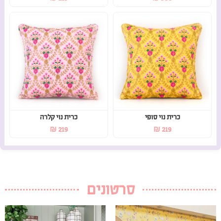
כרית נוי סופי
כרית נוי קלרה
₪
219
₪
219
סרטונים