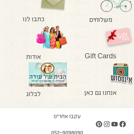
כתבו לנו
משלוחים
Gift Cards
אודות
אנחנו גם כאן
לבלוג
עקבו אחרינו
052-9098090
בוויז "הבית של עידה"