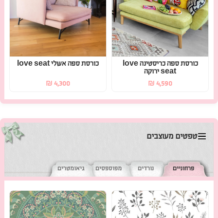
כורסת ספה כריסטינה love
כורסת ספה אשלי love seat
seat ירוקה
₪
4,300
₪
4,590
טפטים מעוצבים
פרחוניים
נורדים
מפוספסים
גיאומטרים