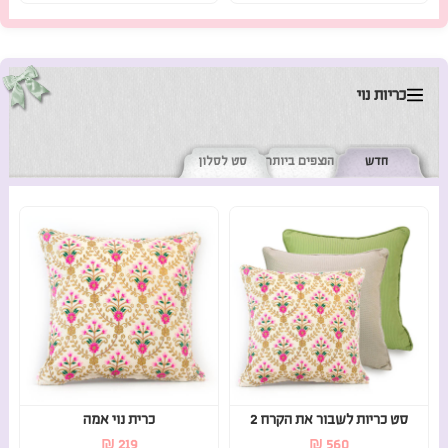
כריות נוי
חדש
הנצפים ביותר
סט לסלון
סט כריות לשבור את הקרח 2
כרית נוי אמה
₪
219
₪
560