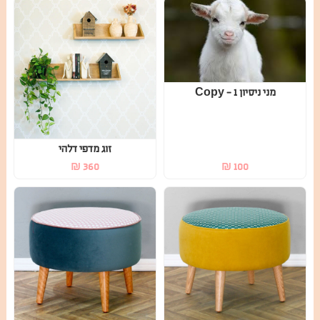
מני ניסיון 1 - Copy
זוג מדפי דלהי
₪
360
₪
100
הדום דודינקה
הדום שאול