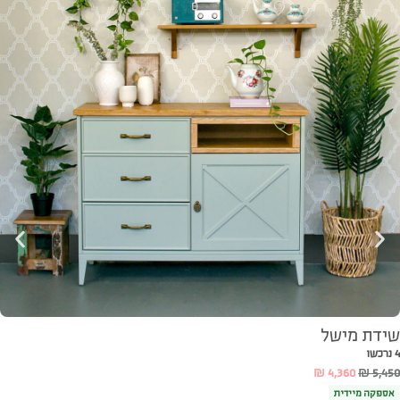
שידת מישל
4 נרכשו
₪
4,360
₪
5,450
אספקה מיידית