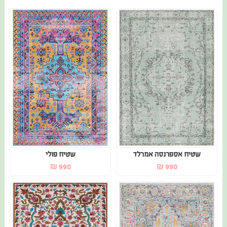
שטיח אספרנסה אמרלד
שטיח פולי
₪
990
₪
990