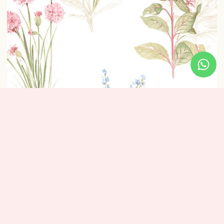
טפט פרחים טיול בשדה בז’
₪
320
מידע נוסף
מידות: אורך: 10 מטר – רוחב: 0.53 ס”מ