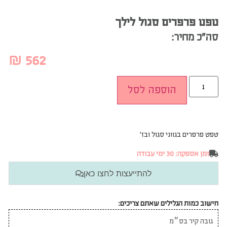
טפט פרפרים סגול לילך
סה”כ מחיר:
₪
562
הוספה לסל
טפט פרפרים בגווני סגול ובז׳
זמן אספקה: 30 ימי עבודה
להתייעצות לחצו כאן
חישוב כמות הגלילים שאתם צריכים: