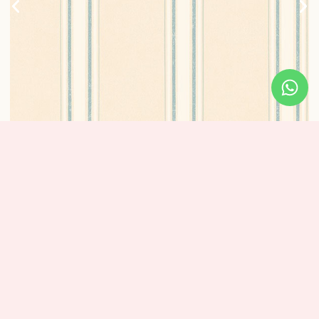
טפט פסים אלגנטי – פס ירוק עדין
1 נרכשו
₪
320
מידע נוסף
מידות: אורך: 10 מטר – רוחב: 0.53 ס”מ