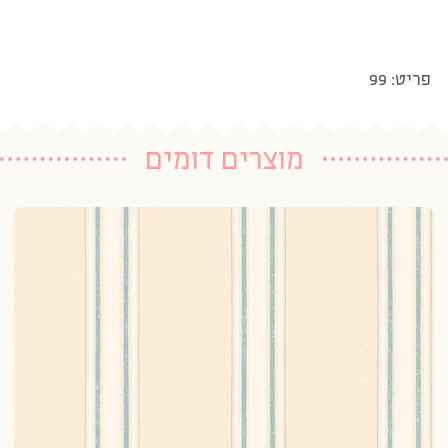
פריט: 99
מוצרים דומים
טפ
1 נרכשו
20