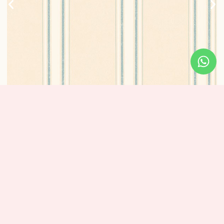
טפט פסים אלגנטי – פס ירוק עדין
1 נרכשו
₪
320
מידע נוסף
מידות: אורך: 10 מטר – רוחב: 0.53 ס”מ