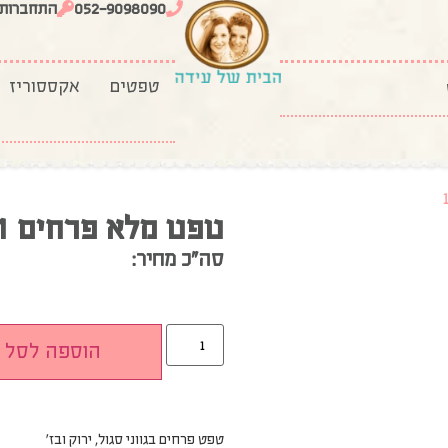
052-9098090
התחברות
טפטים
אקססוריז
טפט מלא פרחים 1
סה”כ מחיר:
הוספה לסל
טפט פרחים בגווני סגול, ירוק ובז׳