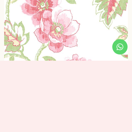
טפט פרחים הדפס (רקע לבן)
₪
320
מידע נוסף