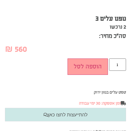
טפט עלים 3
2 נרכשו
סה”כ מחיר:
₪
560
הוספה לסל
טפט עלים בגוון ירוק
זמן אספקה: 30 ימי עבודה
להתייעצות לחצו כאן