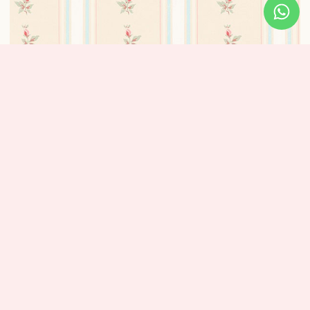
טפט פסים משולב פרחים – ורוד ותכלת
1 נרכשו
₪
320
סרטונים