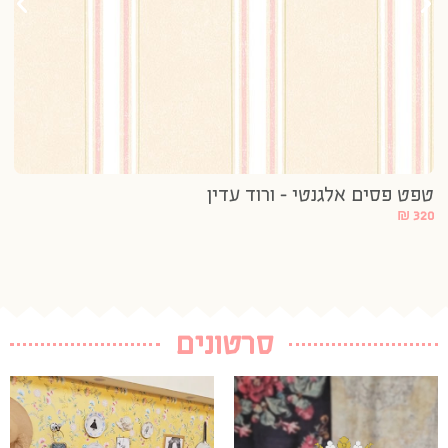
טפט פסים אלגנטי – ורוד עדין
טפ
320
₪
3 נרכשו
20
סרטונים