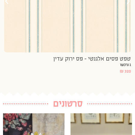
טפט פסים אלגנטי – פס ירוק עדין
טפ
1 נרכשו
1 נרכשו
20
₪
320
סרטונים