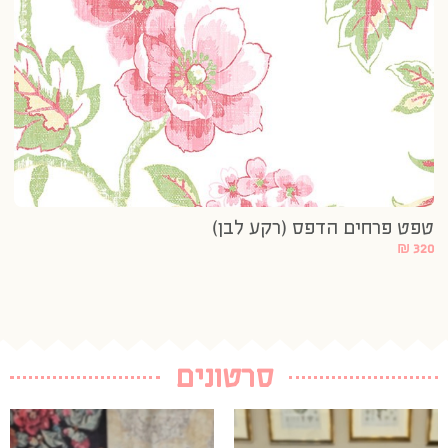
טפט פרחים הדפס (רקע לבן)
טפ
320
₪
3 נרכשו
20
סרטונים