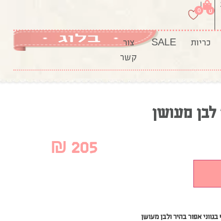
|
0
0
כריות
SALE
צור
קשר
 לבן מעושן
₪
205
גווני אפור בהיר ולבן מעושן