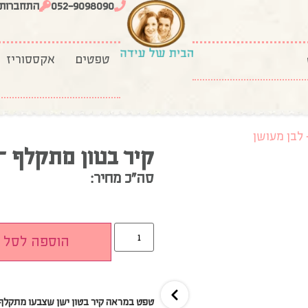
052-9098090
התחברות
טפטים
אקססוריז
 לבן מעושן
קיר בטון מתקלף –
סה”כ מחיר:
הוספה לסל
טפט במראה
קיר בטון ישן שצבעו מתקלף ב