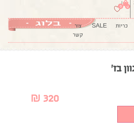
|
0
0
כריות
SALE
צור
קשר
ן בז’
₪
320