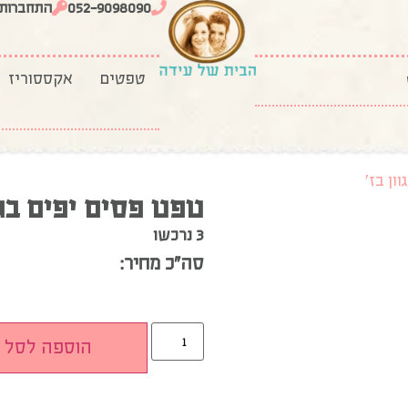
052-9098090
התחברות
טפטים
אקססוריז
ון בז’
טפט פסים יפים בגוו
3 נרכשו
סה”כ מחיר:
הוספה לסל