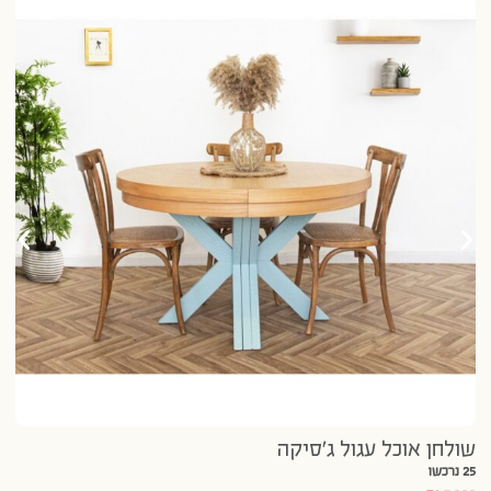
שו
20 נרכשו
000
שולחן אוכל עגול ג’סיקה
25 נרכשו