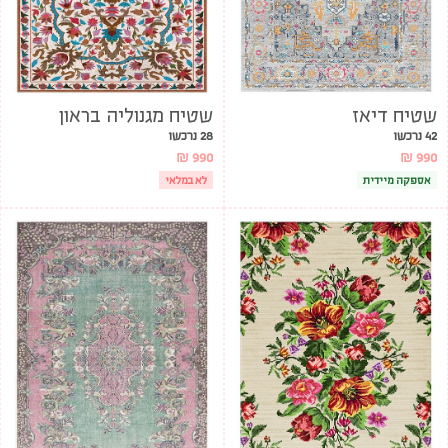
שטיח דיאז
שטיח מגנוליה בראון
42 נרכשו
28 נרכשו
₪
990
₪
990
אספקה מיידית
לא במלאי