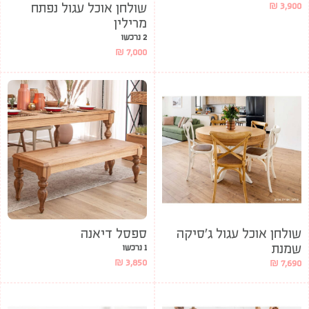
שולחן אוכל עגול נפתח
₪
3,900
מרילין
2 נרכשו
₪
7,000
שולחן אוכל עגול ג’סיקה
ספסל דיאנה
שמנת
1 נרכשו
₪
3,850
₪
7,690