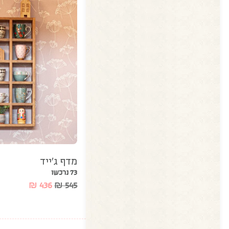
מדף ג’ייד
73 נרכשו
₪
436
₪
545