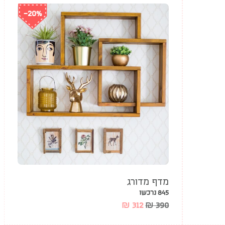
-20%
מדף מדורג
845 נרכשו
₪
312
₪
390