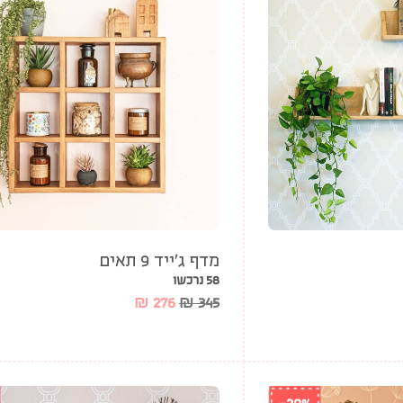
מדף ג’ייד 9 תאים
58 נרכשו
₪
276
₪
345