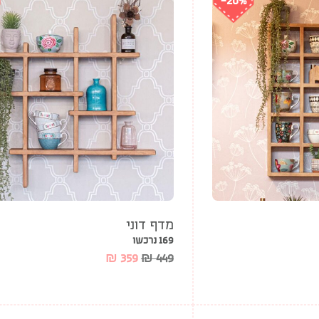
-20%
מדף דוני
169 נרכשו
₪
359
₪
449