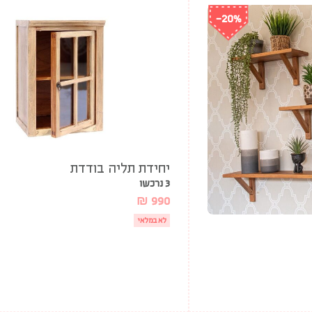
-20%
יחידת תליה בודדת
3 נרכשו
₪
990
לא במלאי