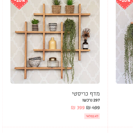
-20%
-20%
מדף כריסטי
297 נרכשו
₪
399
₪
499
לא במלאי