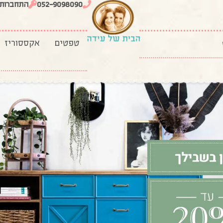
052-9098090
התחברות
טפטים
אקססוריז