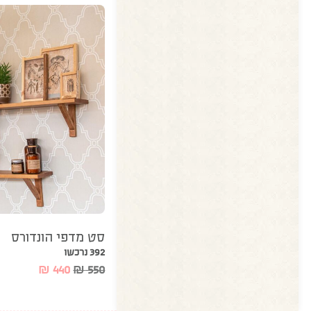
סט מדפי הונדורס
392 נרכשו
₪
440
₪
550