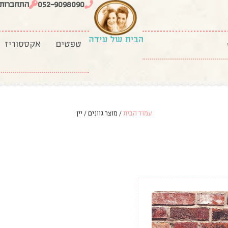
052-9098090
התחברות
טפטים
אקססוריז
עמוד הבית
/ מוצר גוונים / יין