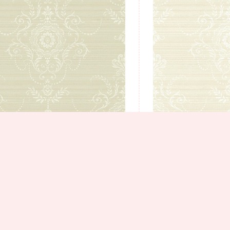
ין 3
טפט מדליונים יופי עדין 2
3 נרכשו
₪
445