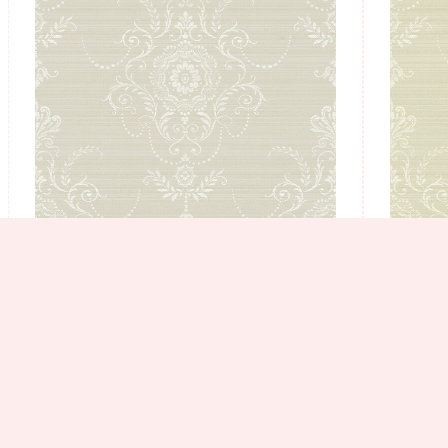
טפט מדליונים יופי עדין 1
11 נרכשו
₪
445