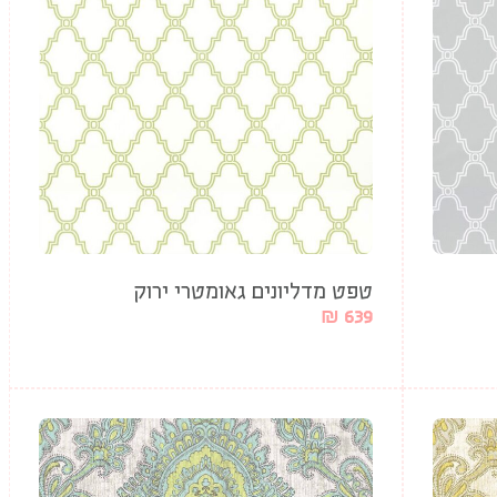
טפט מדליונים גאומטרי ירוק
₪
639