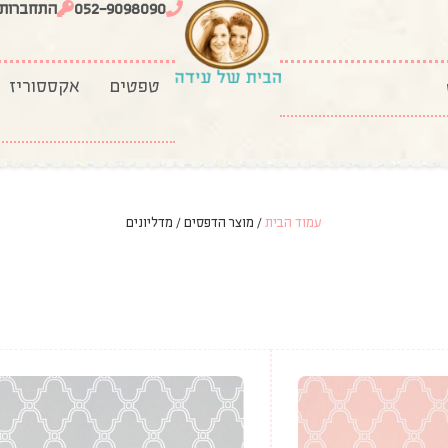
052-9098090
התחברות
טפטים
אקססוריז
עמוד הבית
/ מוצר הדפסים / מדליונים