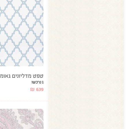
טפט מדליונים גאומט
1 נרכשו
₪
639