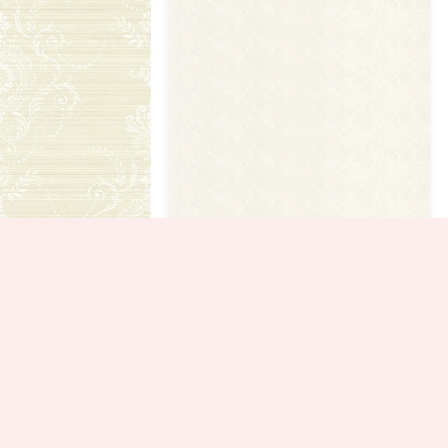
טפט מדליונים יופי עד
5 נרכשו
₪
445