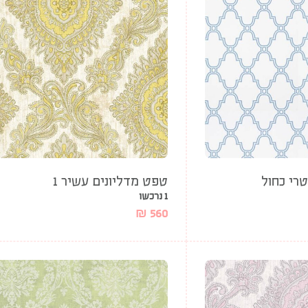
רי כחול
טפט מדליונים עשיר 1
1 נרכשו
₪
560