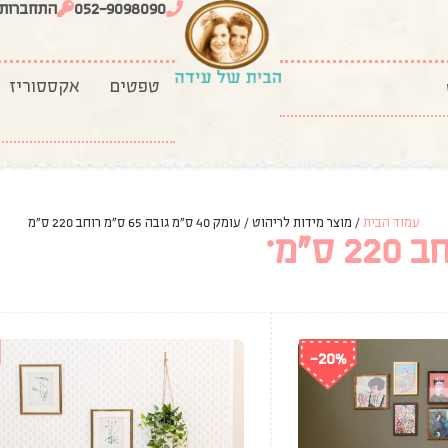
052-9098090
התחברות
טפטים
אקססוריז
עמוד הבית
/ מוצר מידות לריהוט / עומק 40 ס"מ גובה 65 ס"מ רוחב 220 ס"מ
-20%