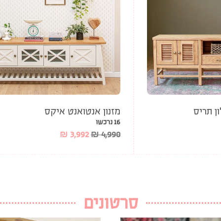
ן תריס
מזנון אנטואנט איקס
16 נרכשו
₪
3,992
₪
4,990
סרטונים