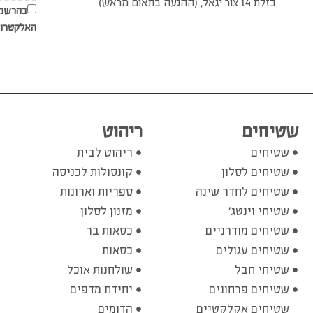
בזלת 14 צור יגאל, (ההגעה בתאום מראש)
בהרשמת
האלקטרונ
שטיחים
ריהוט
שטיחים
ריהוט לבית
שטיחים לסלון
קונסולות לכניסה
שטיחים לחדר שינה
ספריות וארונות
שטיחי וינטג'
מזנון לסלון
שטיחים מודרניים
כסאות בר
שטיחים עגולים
כסאות
שטיחי חבל
שולחנות אוכל
שטיחים פרחונים
יחידת מדפים
שטיחים אקלקטיים
הדומים