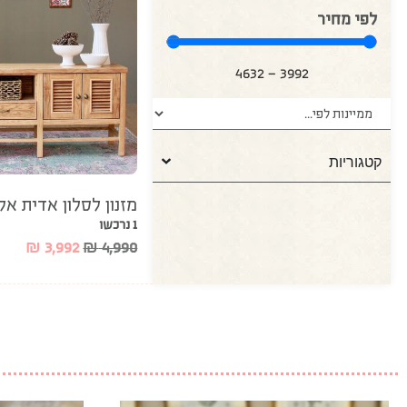
לפי מחיר
4632
—
3992
קטגוריות
מזנון לסלון אדית אלו
1 נרכשו
₪
3,992
₪
4,990