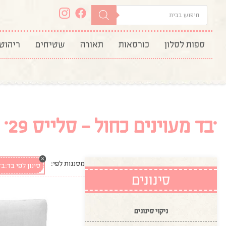
ספות לסלון
כורסאות
תאורה
שטיחים
ריהוט
בד מעוינים כחול - סלייס 29
×
מסננות לפי:
סינון לפי בד
:
בד
סינונים
ניקוי סינונים