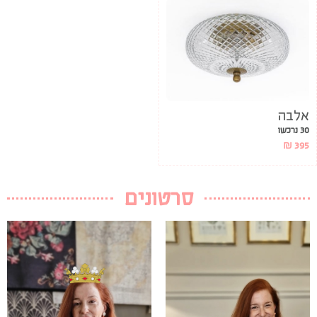
אלבה
30 נרכשו
₪
395
סרטונים