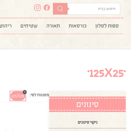
ספות לסלון
כורסאות
תאורה
שטיחים
ריהוט
125X25
×
מסננות לפי:
125X25
סינונים
ניקוי סינונים