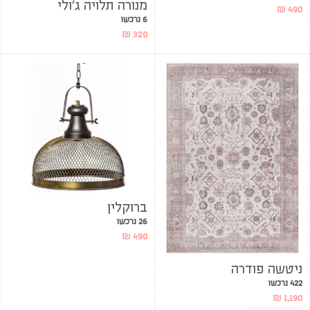
מנורה תלויה ג’ולי
₪
490
6 נרכשו
₪
320
ברוקלין
26 נרכשו
₪
490
ניטשה פודרה
422 נרכשו
₪
1,190