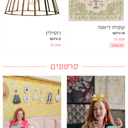
שטיח דיאנה
רוסילין
45 נרכשו
11 נרכשו
₪
690
₪
380
לא במלאי
סרטונים