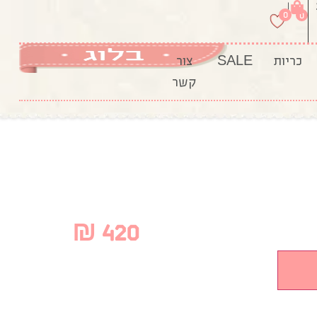
|
0
0
כריות
SALE
צור
קשר
₪
420