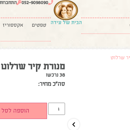
052-9098090
התחברות
טפטים
אקססוריז
יר שרלוט
מנורת קיר שרלוט
38 נרכשו
סה”כ מחיר:
הוספה לסל