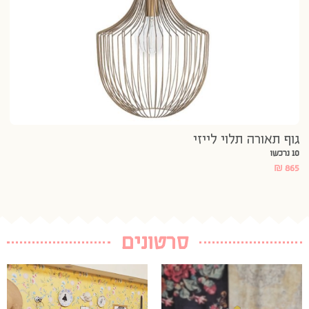
גוף תאורה תלוי לייזי
10 נרכשו
₪
865
סרטונים