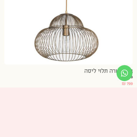
גוף תאורה תלוי ליסה
8 נרכשו
₪
799
סרטונים