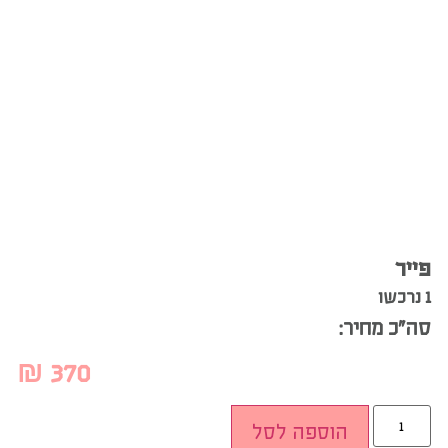
פייר
1 נרכשו
סה”כ מחיר:
₪
370
הוספה לסל