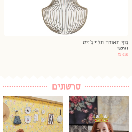
גוף תאורה תלוי ג’ניס
1 נרכשו
₪
915
סרטונים