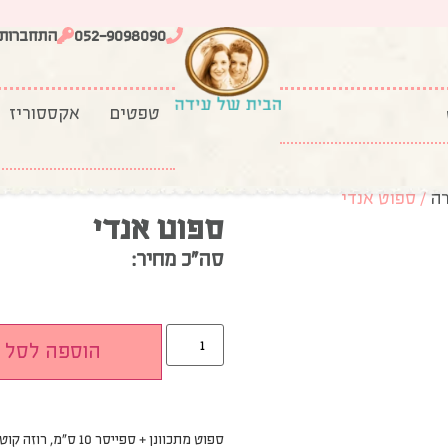
052-9098090
התחברות
טפטים
אקססוריז
רה
/ ספוט אנדי
ספוט אנדי
סה”כ מחיר:
הוספה לסל
ספוט מתכוונן + ספייסר 10 ס”מ, רוזה קוטר: 10 ס”מ, עבור נורת לד GU10