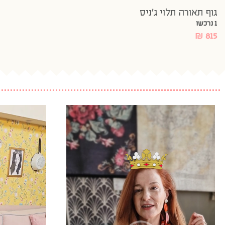
גוף תאורה תלוי ג’ניס
1 נרכשו
₪
815