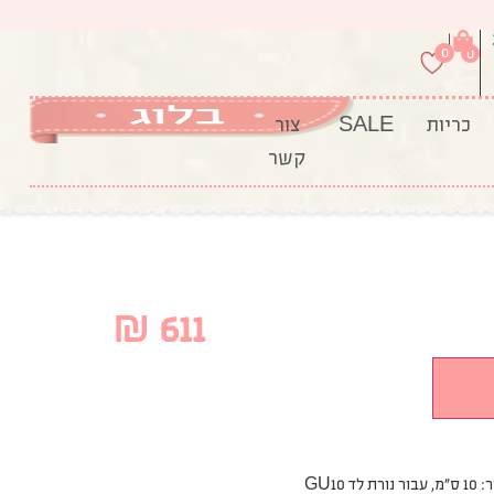
|
0
0
כריות
SALE
צור
קשר
₪
611