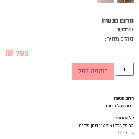
הדום מנשה
1 נרכשו
סה”כ מחיר:
₪
790
הוספה לסל
הדום מנשה
הדום עגול מרופד
על ההדום:
מרופד בבד גאומטרי בגוון פודרה
4 רגלי עץ