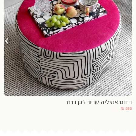
הד
90
הדום אמיליה שחור לבן וורוד
₪
930