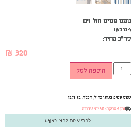
טפט פסים חול וים
4 נרכשו
סה”כ מחיר:
₪
320
הוספה לסל
טפט פסים בגווני כחול, תכלת, בז׳ ולבן
זמן אספקה: 30 ימי עבודה
להתייעצות לחצו כאן