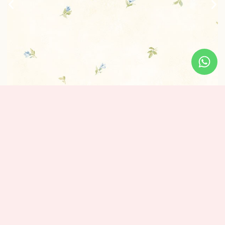
טפט פרחים קטנים 1
1 נרכשו
₪
320
מידע נוסף
מידות: אורך: 10 מטר – רוחב: 0.53 ס”מ