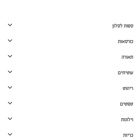
ספות לסלון
כורסאות
תאורה
שטיחים
ריהוט
טפטים
וילונות
כריות