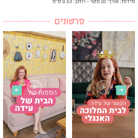
מידות: אורך: 10 מטר – רוחב: 0.53 ס”מ
סרטונים