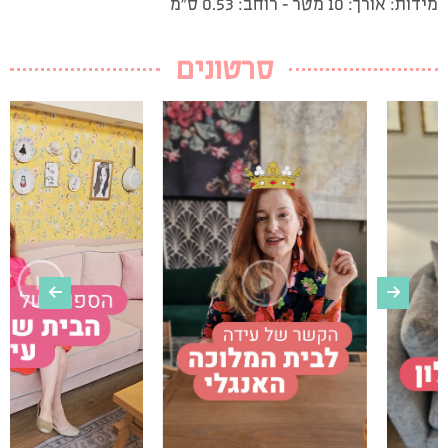
מידות: אורך: 10 מטר – רוחב: 0.53 ס”מ
סרטונים