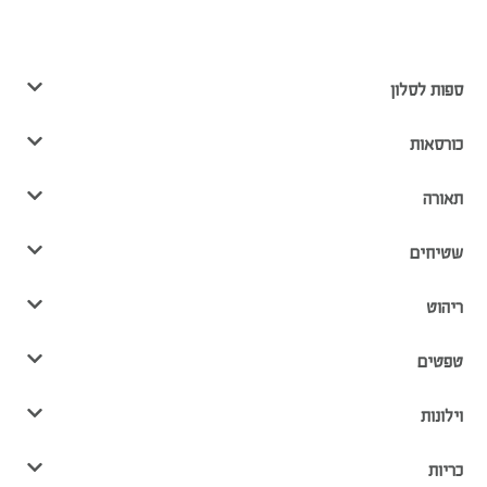
ספות לסלון
כורסאות
תאורה
שטיחים
ריהוט
טפטים
וילונות
כריות