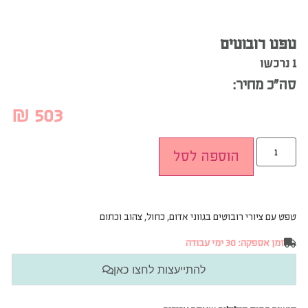
טפט רובוטים
1 נרכשו
סה”כ מחיר:
₪
503
הוספה לסל
טפט עם ציורי רובוטים בגווני אדום, כחול, צהוב וכתום
זמן אספקה: 30 ימי עבודה
להתייעצות לחצו כאן