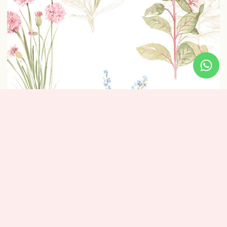
טפט פרחים טיול בשדה בז’
₪
320
מידע נוסף
מידות: אורך: 10 מטר – רוחב: 0.53 ס”מ