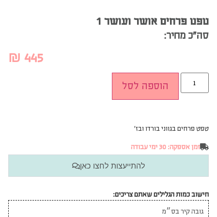
טפט פרחים אושר ועושר 1
סה”כ מחיר:
₪
445
הוספה לסל
טפט פרחים בגווני בורדו ובז׳
זמן אספקה: 30 ימי עבודה
להתייעצות לחצו כאן
חישוב כמות הגלילים שאתם צריכים: