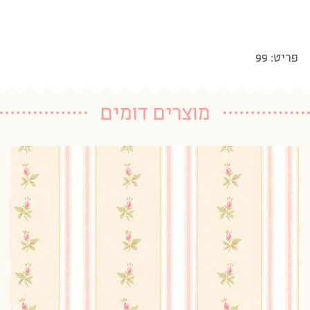
פריט: 99
מוצרים דומים
טפ
3 נרכשו
20