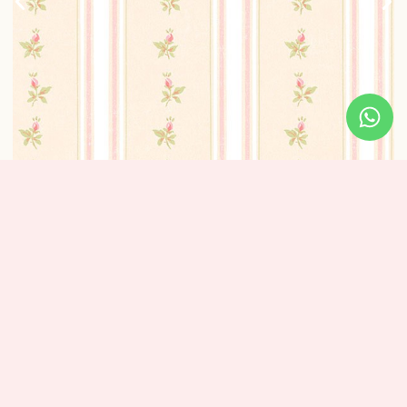
טפט פסים משולב פרחים בגווני ורוד
₪
320
מידע נוסף
מידות: אורך: 10 מטר – רוחב: 0.53 ס”מ