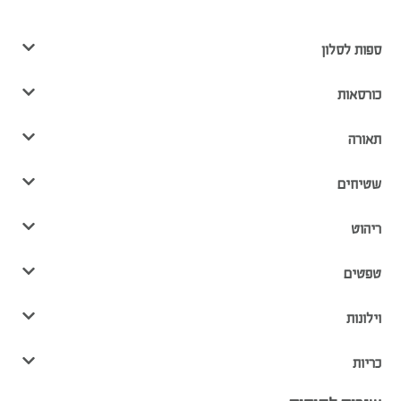
ספות לסלון
כורסאות
תאורה
שטיחים
ריהוט
טפטים
וילונות
כריות