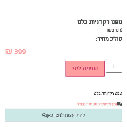
טפט רקדניות בלט
6 נרכשו
סה”כ מחיר:
₪
399
הוספה לסל
טפט רקדניות בלט
זמן אספקה: 30 ימי עבודה
להתייעצות לחצו כאן