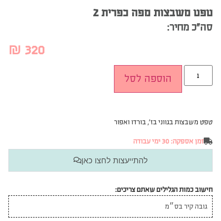
טפט משבצות מפה כפרית 2
סה”כ מחיר:
₪
320
הוספה לסל
טפט משבצות בגווני בז׳, בורדו ואפור
זמן אספקה: 30 ימי עבודה
להתייעצות לחצו כאן
חישוב כמות הגלילים שאתם צריכים: