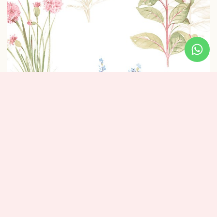
טפט פרחים טיול בשדה בז’
₪
320
מידע נוסף
מידות: אורך: 10 מטר – רוחב: 0.53 ס”מ