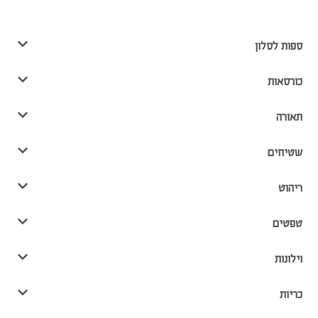
ספות לסלון
כורסאות
תאורה
שטיחים
ריהוט
טפטים
וילונות
כריות