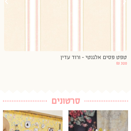
טפט פסים אלגנטי – ורוד עדין
טפ
20
₪
320
סרטונים