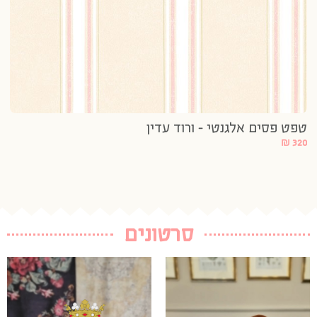
טפט פסים אלגנטי – ורוד עדין
טפ
20
₪
320
סרטונים