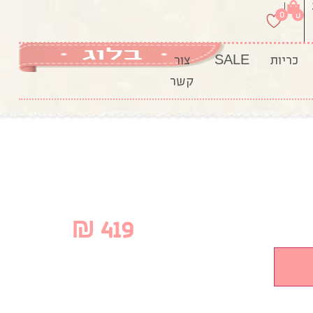
|
0
0
כריות
SALE
צור
קשר
₪
419