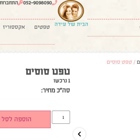
052-9098090
התחברות
טפטים
אקססוריז
ם
/ טפט סוסים
טפט סוסים
1 נרכשו
סה”כ מחיר:
הוספה לסל