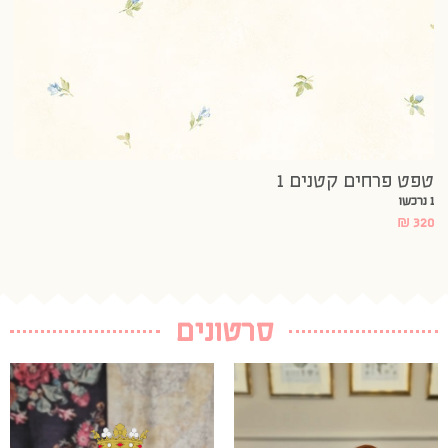
טפט פרחים קטנים 1
טפ
1 נרכשו
20
₪
320
סרטונים