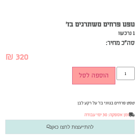
טפט פרחים משתרגים בז’
1 נרכשו
סה”כ מחיר:
₪
320
הוספה לסל
טפט פרחים בגווני בז’ על רקע לבן
זמן אספקה: 30 ימי עבודה
להתייעצות לחצו כאן