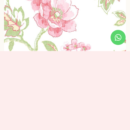
טפט פרחים הדפס (רקע לבן)
₪
320
מידע נוסף
מידות: אורך: 10 מטר – רוחב: 0.53 ס”מ