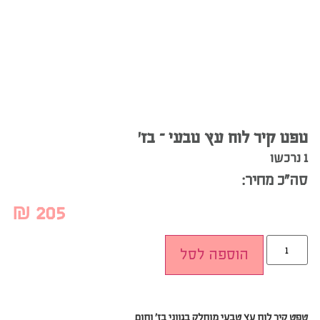
טפט קיר לוח עץ טבעי – בז’
1 נרכשו
סה”כ מחיר:
₪
205
הוספה לסל
טפט
קיר לוח עץ טבעי מוחלק בגווני בז’ וחום