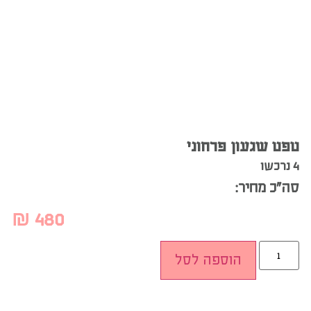
טפט שגעון פרחוני
4 נרכשו
סה”כ מחיר:
₪
480
הוספה לסל