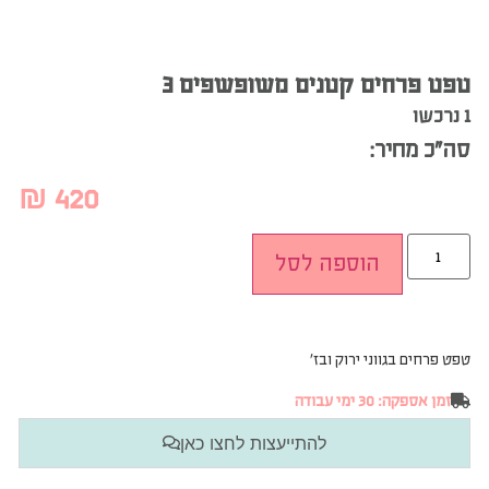
טפט פרחים קטנים משופשפים 3
1 נרכשו
סה”כ מחיר:
₪
420
הוספה לסל
טפט פרחים בגווני ירוק ובז’
זמן אספקה: 30 ימי עבודה
להתייעצות לחצו כאן