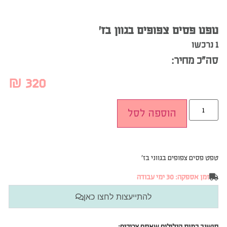
טפט פסים צפופים בגוון בז’
1 נרכשו
סה”כ מחיר:
₪
320
הוספה לסל
טפט פסים צפופים בגווני בז’
זמן אספקה: 30 ימי עבודה
להתייעצות לחצו כאן
חישוב כמות הגלילים שאתם צריכים: