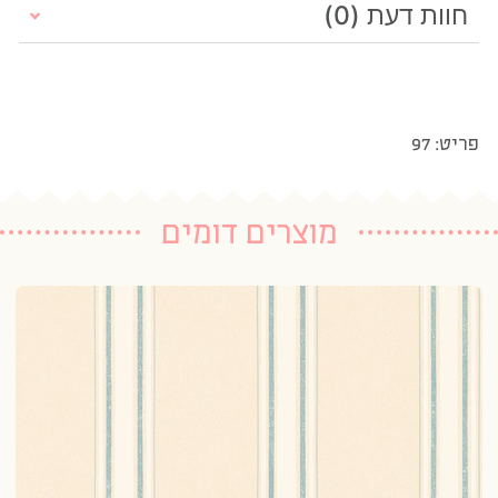
חוות דעת (0)
פריט: 97
מוצרים דומים
טפ
5 נרכשו