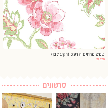
טפט פרחים הדפס (רקע לבן)
₪
320
סרטונים